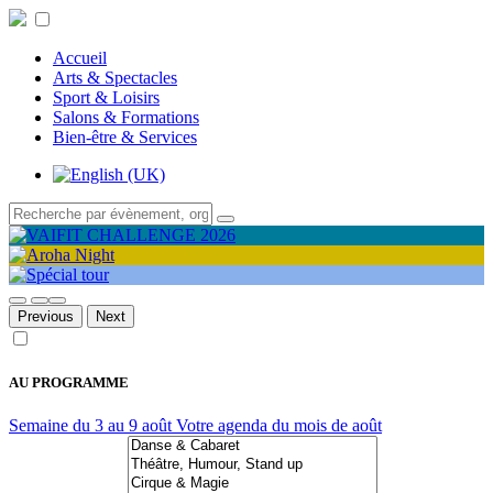
Accueil
Arts & Spectacles
Sport & Loisirs
Salons & Formations
Bien-être & Services
Previous
Next
AU PROGRAMME
Semaine du 3 au 9 août
Votre agenda du mois de août